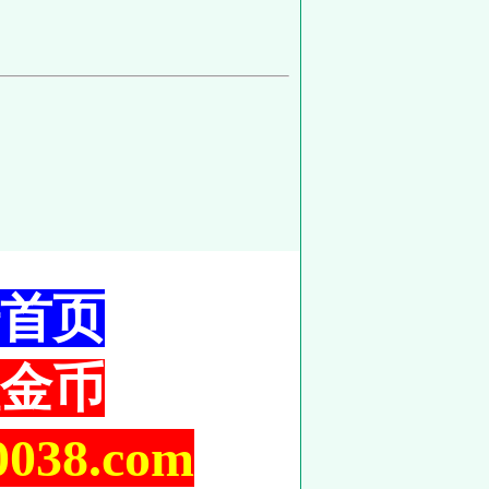
首页
金币
38.com