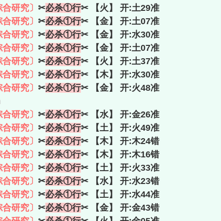
综合研究〕
✂
必杀①行
✂ 【火】 开:土29准
综合研究〕
✂
必杀①行
✂ 【金】 开:土07准
综合研究〕
✂
必杀①行
✂ 【金】 开:水30准
综合研究〕
✂
必杀①行
✂ 【金】 开:土07准
综合研究〕
✂
必杀①行
✂ 【火】 开:土37准
综合研究〕
✂
必杀①行
✂ 【木】 开:水30准
综合研究〕
✂
必杀①行
✂ 【金】 开:火48准
m
综合研究〕
✂
必杀①行
✂ 【水】 开:金26准
综合研究〕
✂
必杀①行
✂ 【土】 开:火49准
综合研究〕
✂
必杀①行
✂ 【木】 开:木24错
综合研究〕
✂
必杀①行
✂ 【木】 开:木16错
综合研究〕
✂
必杀①行
✂ 【土】 开:火33准
综合研究〕
✂
必杀①行
✂ 【水】 开:水23错
综合研究〕
✂
必杀①行
✂ 【土】 开:水44准
综合研究〕
✂
必杀①行
✂ 【金】 开:金43错