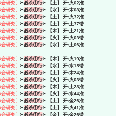
综合研究〕
✂
必杀①行
✂ 【土】 开:火02准
综合研究〕
✂
必杀①行
✂ 【水】 开:木08准
综合研究〕
✂
必杀①行
✂ 【土】 开:火32准
综合研究〕
✂
必杀①行
✂ 【土】 开:土37错
综合研究〕
✂
必杀①行
✂ 【木】 开:土21准
综合研究〕
✂
必杀①行
✂ 【火】 开:火03错
综合研究〕
✂
必杀①行
✂ 【水】 开:土06准
m
综合研究〕
✂
必杀①行
✂ 【木】 开:火19准
综合研究〕
✂
必杀①行
✂ 【水】 开:水15错
综合研究〕
✂
必杀①行
✂ 【土】 开:木24准
综合研究〕
✂
必杀①行
✂ 【火】 开:火03错
综合研究〕
✂
必杀①行
✂ 【木】 开:土28准
综合研究〕
✂
必杀①行
✂ 【火】 开:水44准
综合研究〕
✂
必杀①行
✂ 【土】 开:金26准
综合研究〕
✂
必杀①行
✂ 【土】 开:火41准
综合研究〕
✂
必杀①行
✂ 【金】 开:金26错