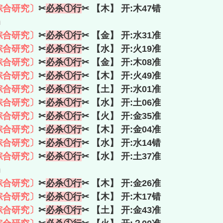
综合研究〕
✂
必杀①行
✂ 【木】 开:木47错
m
综合研究〕
✂
必杀①行
✂ 【金】 开:水31准
综合研究〕
✂
必杀①行
✂ 【水】 开:火19准
综合研究〕
✂
必杀①行
✂ 【金】 开:木08准
综合研究〕
✂
必杀①行
✂ 【木】 开:火49准
综合研究〕
✂
必杀①行
✂ 【土】 开:水01准
综合研究〕
✂
必杀①行
✂ 【水】 开:土06准
综合研究〕
✂
必杀①行
✂ 【火】 开:金35准
综合研究〕
✂
必杀①行
✂ 【木】 开:金04准
综合研究〕
✂
必杀①行
✂ 【水】 开:水14错
综合研究〕
✂
必杀①行
✂ 【水】 开:土37准
m
综合研究〕
✂
必杀①行
✂ 【木】 开:金26准
综合研究〕
✂
必杀①行
✂ 【木】 开:木17错
综合研究〕
✂
必杀①行
✂ 【土】 开:金43准