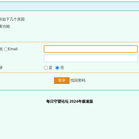
有如下几个原因:
索功能
户名
Email
录
是
否
找回密码
每日守望论坛 2024年极速版