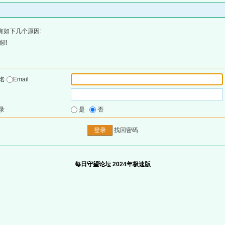
有如下几个原因:
!!
户名
Email
录
是
否
找回密码
每日守望论坛 2024年极速版