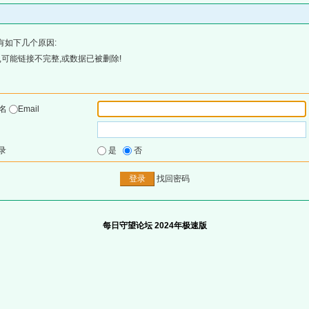
有如下几个原因:
可能链接不完整,或数据已被删除!
户名
Email
录
是
否
找回密码
每日守望论坛 2024年极速版