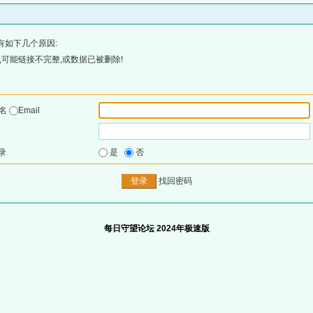
有如下几个原因:
可能链接不完整,或数据已被删除!
户名
Email
录
是
否
找回密码
每日守望论坛 2024年极速版