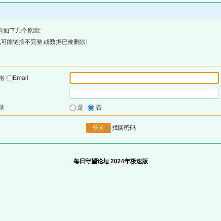
有如下几个原因:
可能链接不完整,或数据已被删除!
户名
Email
录
是
否
找回密码
每日守望论坛 2024年极速版