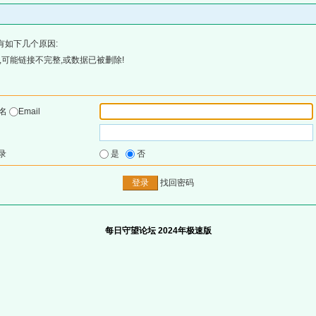
有如下几个原因:
可能链接不完整,或数据已被删除!
户名
Email
录
是
否
找回密码
每日守望论坛 2024年极速版