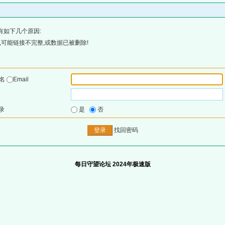
有如下几个原因:
可能链接不完整,或数据已被删除!
户名
Email
录
是
否
找回密码
每日守望论坛 2024年极速版