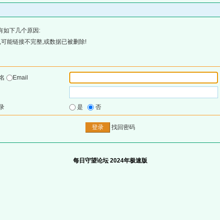
有如下几个原因:
可能链接不完整,或数据已被删除!
户名
Email
录
是
否
找回密码
每日守望论坛 2024年极速版