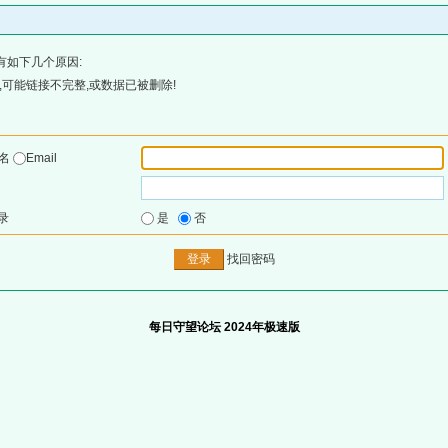
有如下几个原因:
可能链接不完整,或数据已被删除!
户名
Email
录
是
否
找回密码
每日守望论坛 2024年极速版