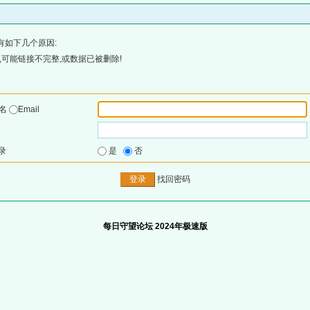
有如下几个原因:
可能链接不完整,或数据已被删除!
户名
Email
录
是
否
找回密码
每日守望论坛 2024年极速版