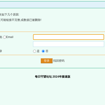
有如下几个原因:
可能链接不完整,或数据已被删除!
户名
Email
录
是
否
找回密码
每日守望论坛 2024年极速版