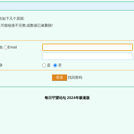
有如下几个原因:
可能链接不完整,或数据已被删除!
户名
Email
录
是
否
找回密码
每日守望论坛 2024年极速版