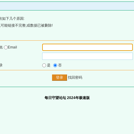
有如下几个原因:
可能链接不完整,或数据已被删除!
户名
Email
录
是
否
找回密码
每日守望论坛 2024年极速版