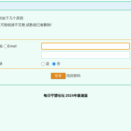
有如下几个原因:
可能链接不完整,或数据已被删除!
户名
Email
录
是
否
找回密码
每日守望论坛 2024年极速版