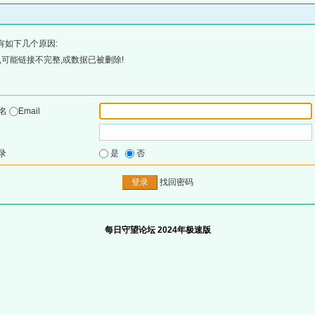
有如下几个原因:
可能链接不完整,或数据已被删除!
户名
Email
录
是
否
找回密码
每日守望论坛 2024年极速版