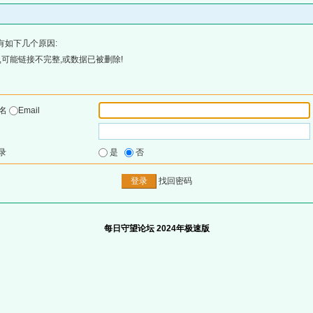
有如下几个原因:
可能链接不完整,或数据已被删除!
户名
Email
录
是
否
找回密码
每日守望论坛 2024年极速版