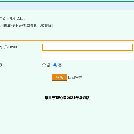
有如下几个原因:
可能链接不完整,或数据已被删除!
户名
Email
录
是
否
找回密码
每日守望论坛 2024年极速版