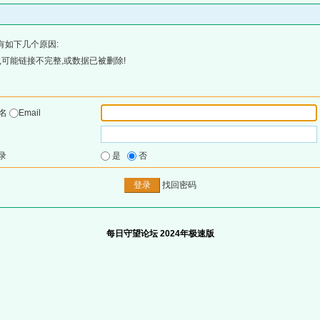
有如下几个原因:
可能链接不完整,或数据已被删除!
户名
Email
录
是
否
找回密码
每日守望论坛 2024年极速版