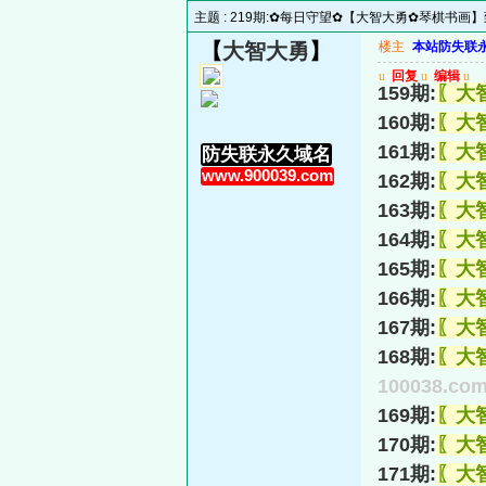
主题 :
219期:✿每日守望✿【大智大勇✿琴棋书画
【
大智大勇
】
楼主
本站防失联永久
u
回复
u
编辑
u
159期:
〖大
160期:
〖大
161期:
〖大
防失联永久域名
www.900039.com
162期:
〖大
163期:
〖大
164期:
〖大
165期:
〖大
166期:
〖大
167期:
〖大
168期:
〖大
100038.co
169期:
〖大
170期:
〖大
171期:
〖大