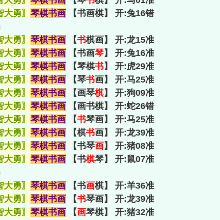
智大勇〗
琴棋书画
【琴
书
棋】 开:马01准
智大勇〗
琴棋书画
【书画棋】 开:兔16错
m
智大勇〗
琴棋书画
【
书
棋画】 开:龙15准
智大勇〗
琴棋书画
【书画
琴
】 开:兔16准
智大勇〗
琴棋书画
【琴棋
书
】 开:虎29准
智大勇〗
琴棋书画
【琴
书
画】 开:马25准
智大勇〗
琴棋书画
【画琴
棋
】 开:狗09准
智大勇〗
琴棋书画
【画书棋】 开:蛇26错
智大勇〗
琴棋书画
【
书
琴画】 开:马25准
智大勇〗
琴棋书画
【棋
书
画】 开:龙39准
智大勇〗
琴棋书画
【书琴
画
】 开:猪08准
智大勇〗
琴棋书画
【书
棋
琴】 开:鼠07准
m
智大勇〗
琴棋书画
【书
画
棋】 开:羊36准
智大勇〗
琴棋书画
【
书
琴画】 开:龙39准
智大勇〗
琴棋书画
【
画
琴棋】 开:猪32准