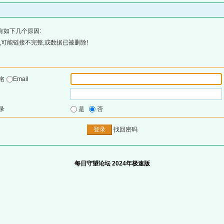
有如下几个原因:
可能链接不完整,或数据已被删除!
户名
Email
录
是
否
找回密码
每日守望论坛 2024年极速版