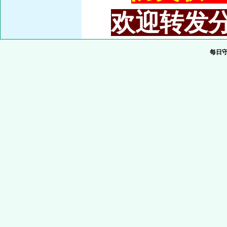
欢迎转发分
每日守