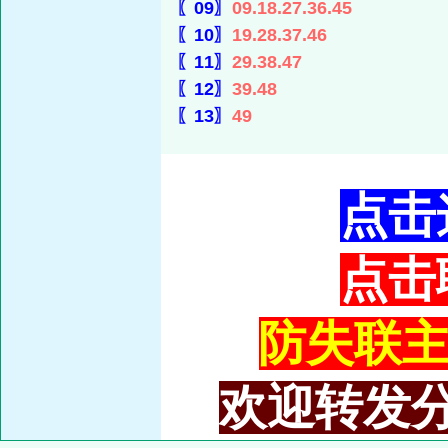
〖09〗
09.18.27.36.45
〖10〗
19.28.37.46
〖11〗
29.38.47
〖12〗
39.48
〖13〗
49
点击
点击
防失联主域
欢迎转发分