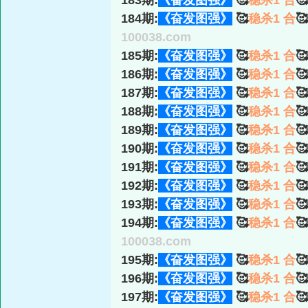
183期:
《奋发图强》
🥰
稳杀1 合

184期:
《奋发图强》
🥰
稳杀1 合

100038.com
185期:
《奋发图强》
🥰
稳杀1 合

186期:
《奋发图强》
🥰
稳杀1 合

187期:
《奋发图强》
🥰
稳杀1 合

188期:
《奋发图强》
🥰
稳杀1 合

189期:
《奋发图强》
🥰
稳杀1 合

190期:
《奋发图强》
🥰
稳杀1 合

191期:
《奋发图强》
🥰
稳杀1 合

192期:
《奋发图强》
🥰
稳杀1 合

193期:
《奋发图强》
🥰
稳杀1 合

194期:
《奋发图强》
🥰
稳杀1 合

100038.com
195期:
《奋发图强》
🥰
稳杀1 合

196期:
《奋发图强》
🥰
稳杀1 合

197期:
《奋发图强》
🥰
稳杀1 合
