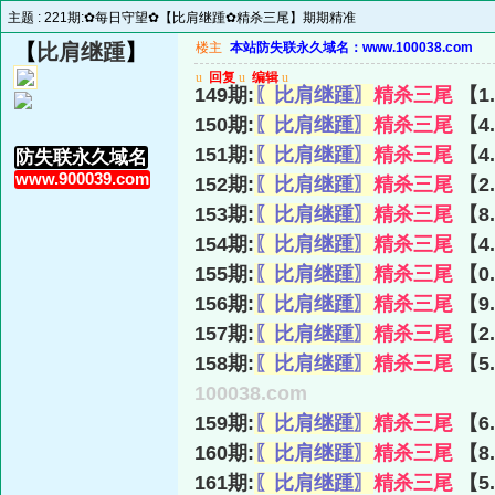
主题 :
221期:✿每日守望✿【比肩继踵✿精杀三尾】期期精准
【
比肩继踵
】
楼主
本站防失联永久域名：www.100038.com
u
回复
u
编辑
u
149期:
〖比肩继踵〗
精杀三尾
【1.
150期:
〖比肩继踵〗
精杀三尾
【4.
151期:
〖比肩继踵〗
精杀三尾
【4.
防失联永久域名
www.900039.com
152期:
〖比肩继踵〗
精杀三尾
【2.
153期:
〖比肩继踵〗
精杀三尾
【8.
154期:
〖比肩继踵〗
精杀三尾
【4.
155期:
〖比肩继踵〗
精杀三尾
【0.
156期:
〖比肩继踵〗
精杀三尾
【9.
157期:
〖比肩继踵〗
精杀三尾
【2.
158期:
〖比肩继踵〗
精杀三尾
【5.
100038.com
159期:
〖比肩继踵〗
精杀三尾
【6.
160期:
〖比肩继踵〗
精杀三尾
【8.
161期:
〖比肩继踵〗
精杀三尾
【5.