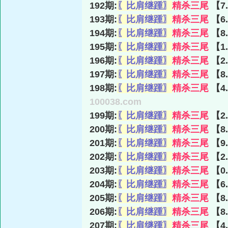
192期:
〖比肩继踵〗
精杀三尾
【7.
193期:
〖比肩继踵〗
精杀三尾
【6.
194期:
〖比肩继踵〗
精杀三尾
【8.
195期:
〖比肩继踵〗
精杀三尾
【1.
196期:
〖比肩继踵〗
精杀三尾
【2.
197期:
〖比肩继踵〗
精杀三尾
【8.
198期:
〖比肩继踵〗
精杀三尾
【4.
100038.com
199期:
〖比肩继踵〗
精杀三尾
【2.
200期:
〖比肩继踵〗
精杀三尾
【8.
201期:
〖比肩继踵〗
精杀三尾
【9.
202期:
〖比肩继踵〗
精杀三尾
【2.
203期:
〖比肩继踵〗
精杀三尾
【0.
204期:
〖比肩继踵〗
精杀三尾
【6.
205期:
〖比肩继踵〗
精杀三尾
【8.
206期:
〖比肩继踵〗
精杀三尾
【8.
207期:
〖比肩继踵〗
精杀三尾
【4.