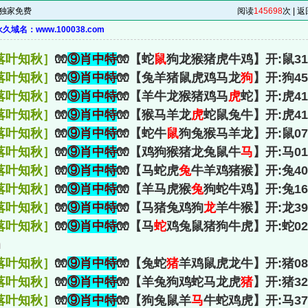
】独家免费
阅读
145698
次 |
返
域名：www.100038.com
落叶知秋］
🧤
⑨肖中特
🧤【蛇
鼠
狗龙猴猪虎牛鸡】开:鼠3
落叶知秋］
🧤
⑨肖中特
🧤【兔羊猪鼠虎鸡马龙
狗
】开:狗4
落叶知秋］
🧤
⑨肖中特
🧤【羊牛龙猴猪鸡马
虎
蛇】开:虎4
落叶知秋］
🧤
⑨肖中特
🧤【猴马羊龙
虎
蛇鼠兔牛】开:虎4
落叶知秋］
🧤
⑨肖中特
🧤【蛇牛
鼠
狗兔猴马羊龙】开:鼠0
落叶知秋］
🧤
⑨肖中特
🧤【鸡狗猴猪龙兔鼠牛
马
】开:马0
落叶知秋］
🧤
⑨肖中特
🧤【马蛇虎
兔
牛羊鸡猪猴】开:兔4
落叶知秋］
🧤
⑨肖中特
🧤【羊马虎猴
兔
狗蛇牛鸡】开:兔1
落叶知秋］
🧤
⑨肖中特
🧤【马猪兔鸡狗
龙
羊牛猴】开:龙3
落叶知秋］
🧤
⑨肖中特
🧤【马
蛇
鸡兔鼠猪狗牛虎】开:蛇0
m
落叶知秋］
🧤
⑨肖中特
🧤【兔蛇
猪
羊鸡鼠虎龙牛】开:猪0
落叶知秋］
🧤
⑨肖中特
🧤【羊兔狗鸡蛇马龙虎
猪
】开:猪3
落叶知秋］
🧤
⑨肖中特
🧤【狗兔鼠羊
马
牛蛇鸡虎】开:马3