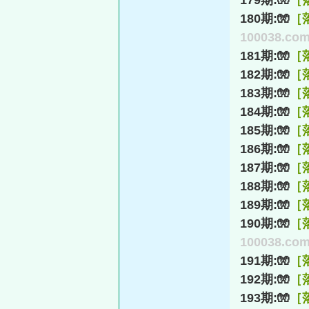
179期:🧤
［
180期:🧤
［
100038.co
181期:🧤
［
182期:🧤
［
183期:🧤
［
184期:🧤
［
185期:🧤
［
186期:🧤
［
187期:🧤
［
188期:🧤
［
189期:🧤
［
190期:🧤
［
100038.co
191期:🧤
［
192期:🧤
［
193期:🧤
［