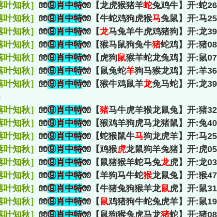
落叶知秋］
🧤
⑨肖中特
🧤【龙虎猴猪羊
蛇
兔鸡牛】开:蛇2
落叶知秋］
🧤
⑨肖中特
🧤【牛蛇鸡狗虎猴
马
兔鼠】开:马2
落叶知秋］
🧤
⑨肖中特
🧤【
龙
马兔羊牛虎鸡猪狗】开:龙3
落叶知秋］
🧤
⑨肖中特
🧤【猴马鼠狗兔牛
猪
蛇鸡】开:猪0
落叶知秋］
🧤
⑨肖中特
🧤【虎狗
鼠
猴羊蛇龙兔鸡】开:鼠0
落叶知秋］
🧤
⑨肖中特
🧤【鼠兔蛇
羊
狗马猴龙鸡】开:羊3
落叶知秋］
🧤
⑨肖中特
🧤【猴牛鸡鼠羊
龙
兔马蛇】开:龙3
m
落叶知秋］
🧤
⑨肖中特
🧤【
猪
马牛虎羊猴龙鼠兔】开:猪3
落叶知秋］
🧤
⑨肖中特
🧤【猴鸡羊狗虎马龙猪鼠】开:兔4
落叶知秋］
🧤
⑨肖中特
🧤【蛇猴鼠牛
马
狗龙虎羊】开:马2
落叶知秋］
🧤
⑨肖中特
🧤【鸡猴
虎
龙鼠狗羊兔猪】开:虎0
落叶知秋］
🧤
⑨肖中特
🧤【鼠猪猴羊蛇马兔
龙
虎】开:龙0
落叶知秋］
🧤
⑨肖中特
🧤【羊狗马牛蛇
猴
龙鼠兔】开:猴4
落叶知秋］
🧤
⑨肖中特
🧤【牛猪兔狗猴羊龙
鼠
虎】开:鼠3
落叶知秋］
🧤
⑨肖中特
🧤【
鼠
鸡猪狗牛蛇兔虎羊】开:鼠1
落叶知秋］
🧤
⑨肖中特
🧤【鼠狗猴兔虎马龙
猪
蛇】开:猪0