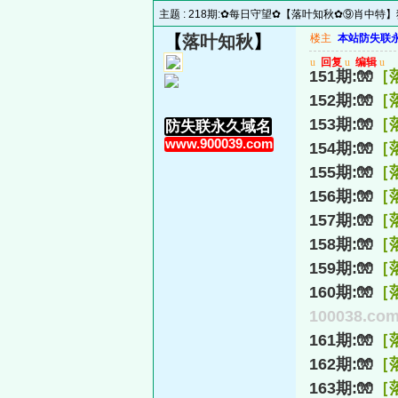
主题 :
218期:✿每日守望✿【落叶知秋✿⑨肖中特
【
落叶知秋
】
楼主
本站防失联永久
u
回复
u
编辑
u
151期:🧤
［
152期:🧤
［
153期:🧤
［
防失联永久域名
www.900039.com
154期:🧤
［
155期:🧤
［
156期:🧤
［
157期:🧤
［
158期:🧤
［
159期:🧤
［
160期:🧤
［
100038.co
161期:🧤
［
162期:🧤
［
163期:🧤
［