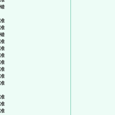
5准
1错
9准
1准
4错
1准
6准
3准
1准
6准
5准
6准
9准
5准
9准