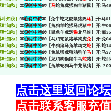
落叶知秋］
🧤
⑨肖中特
🧤【
马
蛇兔虎猴狗羊猪鼠】开:马4
m
落叶知秋］
🧤
⑨肖中特
🧤【兔牛蛇龙虎鼠猪鸡
马
】开:马0
落叶知秋］
🧤
⑨肖中特
🧤【兔狗羊蛇猴马虎猪
牛
】开:牛0
落叶知秋］
🧤
⑨肖中特
🧤【鼠兔羊虎鸡
猴
龙马蛇】开:猴3
落叶知秋］
🧤
⑨肖中特
🧤【马鸡蛇鼠猪羊狗虎
兔
】开:兔0
落叶知秋］
🧤
⑨肖中特
🧤【牛狗猪马兔羊鸡龙
蛇
】开:蛇1
落叶知秋］
🧤
⑨肖中特
🧤【兔鼠猴虎猪鸡狗羊
马
】开:马3
落叶知秋］
🧤
⑨肖中特
🧤【龙鸡狗猴鼠牛马
蛇
猪】开:蛇2
落叶知秋］
🧤
⑨肖中特
🧤【兔羊蛇狗马牛龙鼠猪】开:？0
点击这里返回论坛
点击联系客服充值