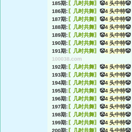
185期:
〖几时共舞〗
🤡
4 头中特
🤡
186期:
〖几时共舞〗
🤡
4 头中特
🤡
187期:
〖几时共舞〗
🤡
4 头中特

188期:
〖几时共舞〗
🤡
4 头中特
🤡
189期:
〖几时共舞〗
🤡
4 头中特
🤡
190期:
〖几时共舞〗
🤡
4 头中特
🤡
191期:
〖几时共舞〗
🤡
4 头中特

100038.com
192期:
〖几时共舞〗
🤡
4 头中特
🤡
193期:
〖几时共舞〗
🤡
4 头中特
🤡
194期:
〖几时共舞〗
🤡
4 头中特
🤡
195期:
〖几时共舞〗
🤡
4 头中特
🤡
196期:
〖几时共舞〗
🤡
4 头中特
🤡
197期:
〖几时共舞〗
🤡
4 头中特

198期:
〖几时共舞〗
🤡
4 头中特

199期:
〖几时共舞〗
🤡
4 头中特
🤡
200期:
〖几时共舞〗
🤡
4 头中特
