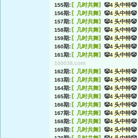
155期:
〖几时共舞〗
🤡
4 头中特
🤡
156期:
〖几时共舞〗
🤡
4 头中特
🤡
157期:
〖几时共舞〗
🤡
4 头中特
🤡
158期:
〖几时共舞〗
🤡
4 头中特
🤡
159期:
〖几时共舞〗
🤡
4 头中特
🤡
160期:
〖几时共舞〗
🤡
4 头中特
🤡
161期:
〖几时共舞〗
🤡
4 头中特
🤡
100038.com
162期:
〖几时共舞〗
🤡
4 头中特
🤡
163期:
〖几时共舞〗
🤡
4 头中特
🤡
164期:
〖几时共舞〗
🤡
4 头中特

165期:
〖几时共舞〗
🤡
4 头中特
🤡
166期:
〖几时共舞〗
🤡
4 头中特
🤡
167期:
〖几时共舞〗
🤡
4 头中特

168期:
〖几时共舞〗
🤡
4 头中特
🤡
169期:
〖几时共舞〗
🤡
4 头中特
