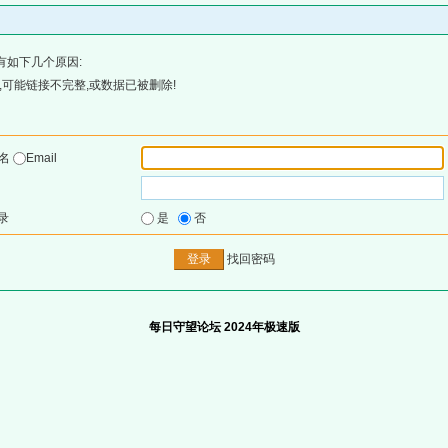
有如下几个原因:
可能链接不完整,或数据已被删除!
户名
Email
录
是
否
找回密码
每日守望论坛 2024年极速版