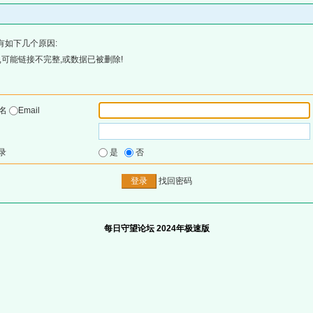
有如下几个原因:
可能链接不完整,或数据已被删除!
户名
Email
录
是
否
找回密码
每日守望论坛 2024年极速版