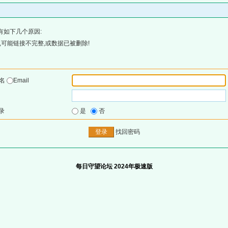
有如下几个原因:
可能链接不完整,或数据已被删除!
户名
Email
录
是
否
找回密码
每日守望论坛 2024年极速版