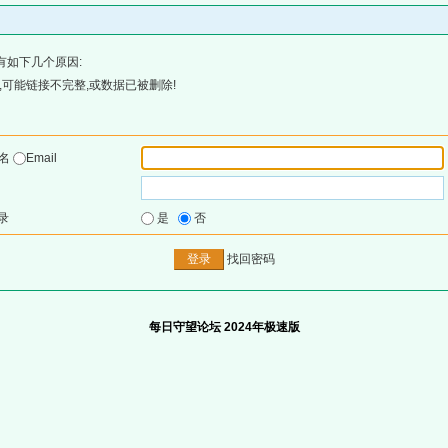
有如下几个原因:
可能链接不完整,或数据已被删除!
户名
Email
录
是
否
找回密码
每日守望论坛 2024年极速版