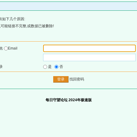
有如下几个原因:
可能链接不完整,或数据已被删除!
户名
Email
录
是
否
找回密码
每日守望论坛 2024年极速版