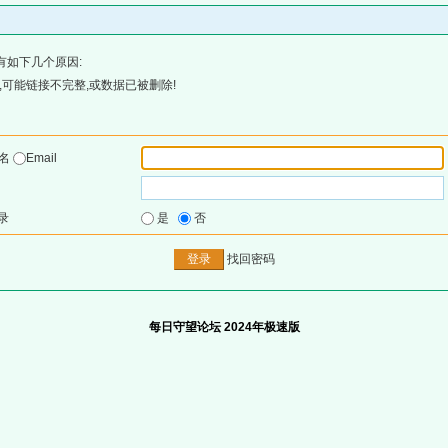
有如下几个原因:
可能链接不完整,或数据已被删除!
户名
Email
录
是
否
找回密码
每日守望论坛 2024年极速版