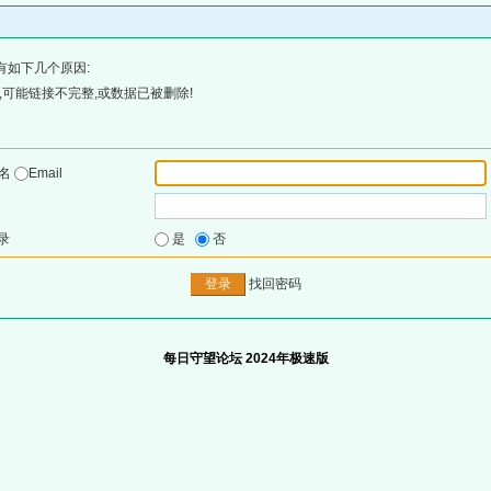
有如下几个原因:
可能链接不完整,或数据已被删除!
户名
Email
录
是
否
找回密码
每日守望论坛 2024年极速版