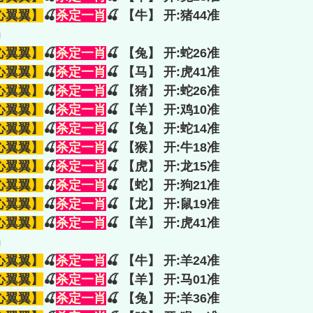
心翼翼】
🍒
杀定一肖
🍒 【牛】 开:猪44准
m
心翼翼】
🍒
杀定一肖
🍒 【兔】 开:蛇26准
心翼翼】
🍒
杀定一肖
🍒 【马】 开:虎41准
心翼翼】
🍒
杀定一肖
🍒 【猪】 开:蛇26准
心翼翼】
🍒
杀定一肖
🍒 【羊】 开:鸡10准
心翼翼】
🍒
杀定一肖
🍒 【兔】 开:蛇14准
心翼翼】
🍒
杀定一肖
🍒 【猴】 开:牛18准
心翼翼】
🍒
杀定一肖
🍒 【虎】 开:龙15准
心翼翼】
🍒
杀定一肖
🍒 【蛇】 开:狗21准
心翼翼】
🍒
杀定一肖
🍒 【龙】 开:鼠19准
心翼翼】
🍒
杀定一肖
🍒 【羊】 开:虎41准
m
心翼翼】
🍒
杀定一肖
🍒 【牛】 开:羊24准
心翼翼】
🍒
杀定一肖
🍒 【羊】 开:马01准
心翼翼】
🍒
杀定一肖
🍒 【兔】 开:羊36准