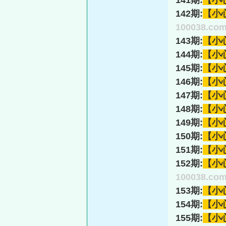
141期:
【小
142期:
【小
100038.co
143期:
【小
144期:
【小
145期:
【小
146期:
【小
147期:
【小
148期:
【小
149期:
【小
150期:
【小
151期:
【小
152期:
【小
100038.co
153期:
【小
154期:
【小
155期:
【小