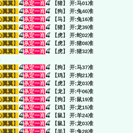
心翼翼】
🍒
杀定一肖
🍒 【猪】 开:马01准
心翼翼】
🍒
杀定一肖
🍒 【狗】 开:兔40准
心翼翼】
🍒
杀定一肖
🍒 【马】 开:兔16准
心翼翼】
🍒
杀定一肖
🍒 【猪】 开:龙39准
心翼翼】
🍒
杀定一肖
🍒 【虎】 开:蛇02准
心翼翼】
🍒
杀定一肖
🍒 【虎】 开:猪08准
心翼翼】
🍒
杀定一肖
🍒 【虎】 开:猪32准
m
心翼翼】
🍒
杀定一肖
🍒 【狗】 开:马37准
心翼翼】
🍒
杀定一肖
🍒 【鸡】 开:狗21准
心翼翼】
🍒
杀定一肖
🍒 【虎】 开:龙03准
心翼翼】
🍒
杀定一肖
🍒 【龙】 开:牛06准
心翼翼】
🍒
杀定一肖
🍒 【狗】 开:鼠19准
心翼翼】
🍒
杀定一肖
🍒 【鸡】 开:龙15准
心翼翼】
🍒
杀定一肖
🍒 【鼠】 开:羊24准
心翼翼】
🍒
杀定一肖
🍒 【鼠】 开:龙03准
心翼翼】
🍒
杀定一肖
🍒 【羊】 开:兔28准