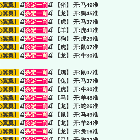
心翼翼】
🍒
杀定一肖
🍒 【猪】 开:马49准
心翼翼】
🍒
杀定一肖
🍒 【龙】 开:狗45准
心翼翼】
🍒
杀定一肖
🍒 【虎】 开:马37准
心翼翼】
🍒
杀定一肖
🍒 【羊】 开:虎41准
心翼翼】
🍒
杀定一肖
🍒 【狗】 开:虎29准
心翼翼】
🍒
杀定一肖
🍒 【虎】 开:鼠07准
心翼翼】
🍒
杀定一肖
🍒 【龙】 开:牛30准
m
心翼翼】
🍒
杀定一肖
🍒 【鸡】 开:鼠07准
心翼翼】
🍒
杀定一肖
🍒 【兔】 开:马37准
心翼翼】
🍒
杀定一肖
🍒 【虎】 开:牛30准
心翼翼】
🍒
杀定一肖
🍒 【马】 开:羊48准
心翼翼】
🍒
杀定一肖
🍒 【龙】 开:蛇26准
心翼翼】
🍒
杀定一肖
🍒 【鼠】 开:马49准
心翼翼】
🍒
杀定一肖
🍒 【龙】 开:羊24准
心翼翼】
🍒
杀定一肖
🍒 【龙】 开:兔16准