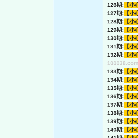
126期:
【小
127期:
【小
128期:
【小
129期:
【小
130期:
【小
131期:
【小
132期:
【小
100038.co
133期:
【小
134期:
【小
135期:
【小
136期:
【小
137期:
【小
138期:
【小
139期:
【小
140期:
【小