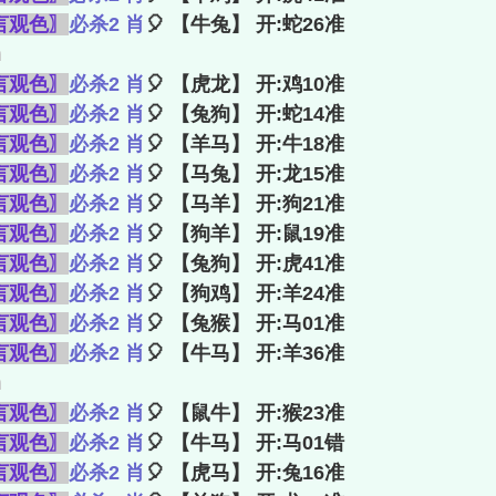
言观色〗
必杀2 肖
🎈 【牛兔】 开:蛇26准
m
言观色〗
必杀2 肖
🎈 【虎龙】 开:鸡10准
言观色〗
必杀2 肖
🎈 【兔狗】 开:蛇14准
言观色〗
必杀2 肖
🎈 【羊马】 开:牛18准
言观色〗
必杀2 肖
🎈 【马兔】 开:龙15准
言观色〗
必杀2 肖
🎈 【马羊】 开:狗21准
言观色〗
必杀2 肖
🎈 【狗羊】 开:鼠19准
言观色〗
必杀2 肖
🎈 【兔狗】 开:虎41准
言观色〗
必杀2 肖
🎈 【狗鸡】 开:羊24准
言观色〗
必杀2 肖
🎈 【兔猴】 开:马01准
言观色〗
必杀2 肖
🎈 【牛马】 开:羊36准
m
言观色〗
必杀2 肖
🎈 【鼠牛】 开:猴23准
言观色〗
必杀2 肖
🎈 【牛马】 开:马01错
言观色〗
必杀2 肖
🎈 【虎马】 开:兔16准