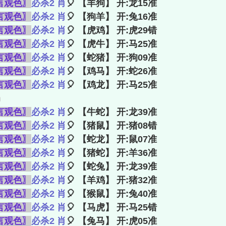
言观色〗
必杀2 肖
🎈 【羊狗】 开:龙15准
言观色〗
必杀2 肖
🎈 【狗羊】 开:兔16准
言观色〗
必杀2 肖
🎈 【虎鸡】 开:虎29错
言观色〗
必杀2 肖
🎈 【虎牛】 开:马25准
言观色〗
必杀2 肖
🎈 【蛇猪】 开:狗09准
言观色〗
必杀2 肖
🎈 【鸡马】 开:蛇26准
言观色〗
必杀2 肖
🎈 【鸡龙】 开:马25准
m
言观色〗
必杀2 肖
🎈 【牛蛇】 开:龙39准
言观色〗
必杀2 肖
🎈 【猪鼠】 开:猪08错
言观色〗
必杀2 肖
🎈 【蛇龙】 开:鼠07准
言观色〗
必杀2 肖
🎈 【猪蛇】 开:羊36准
言观色〗
必杀2 肖
🎈 【蛇兔】 开:龙39准
言观色〗
必杀2 肖
🎈 【羊鸡】 开:猪32准
言观色〗
必杀2 肖
🎈 【猴鼠】 开:兔40准
言观色〗
必杀2 肖
🎈 【马虎】 开:马25错
言观色〗
必杀2 肖
🎈 【兔马】 开:虎05准