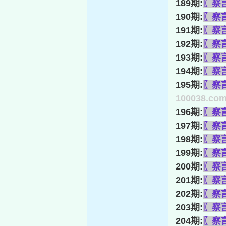
189期:
〖察
190期:
〖察
191期:
〖察
192期:
〖察
193期:
〖察
194期:
〖察
195期:
〖察
100038.co
196期:
〖察
197期:
〖察
198期:
〖察
199期:
〖察
200期:
〖察
201期:
〖察
202期:
〖察
203期:
〖察
204期:
〖察