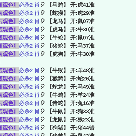
言观色〗
必杀2 肖
🎈 【马鸡】 开:虎41准
言观色〗
必杀2 肖
🎈 【蛇猴】 开:虎29准
言观色〗
必杀2 肖
🎈 【龙马】 开:鼠07准
言观色〗
必杀2 肖
🎈 【虎马】 开:牛30准
言观色〗
必杀2 肖
🎈 【牛蛇】 开:鼠07准
言观色〗
必杀2 肖
🎈 【猪蛇】 开:马37准
言观色〗
必杀2 肖
🎈 【虎狗】 开:牛30准
m
言观色〗
必杀2 肖
🎈 【牛猴】 开:羊48准
言观色〗
必杀2 肖
🎈 【猴鸡】 开:蛇26准
言观色〗
必杀2 肖
🎈 【蛇龙】 开:马49准
言观色〗
必杀2 肖
🎈 【牛鸡】 开:羊24准
言观色〗
必杀2 肖
🎈 【猪蛇】 开:兔16准
言观色〗
必杀2 肖
🎈 【牛鼠】 开:狗33准
言观色〗
必杀2 肖
🎈 【龙鼠】 开:猴23准
言观色〗
必杀2 肖
🎈 【狗猪】 开:猪44错