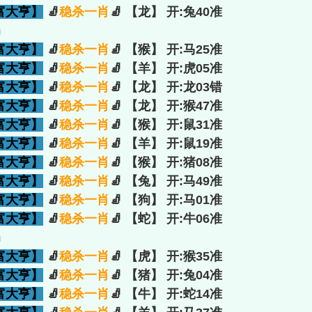
富大亨】
🧦
稳杀一肖
🧦 【龙】 开:兔40准
m
富大亨】
🧦
稳杀一肖
🧦 【猴】 开:马25准
富大亨】
🧦
稳杀一肖
🧦 【羊】 开:虎05准
富大亨】
🧦
稳杀一肖
🧦 【龙】 开:龙03错
富大亨】
🧦
稳杀一肖
🧦 【龙】 开:猴47准
富大亨】
🧦
稳杀一肖
🧦 【猴】 开:鼠31准
富大亨】
🧦
稳杀一肖
🧦 【羊】 开:鼠19准
富大亨】
🧦
稳杀一肖
🧦 【猴】 开:猪08准
富大亨】
🧦
稳杀一肖
🧦 【兔】 开:马49准
富大亨】
🧦
稳杀一肖
🧦 【狗】 开:马01准
富大亨】
🧦
稳杀一肖
🧦 【蛇】 开:牛06准
m
富大亨】
🧦
稳杀一肖
🧦 【虎】 开:猴35准
富大亨】
🧦
稳杀一肖
🧦 【猪】 开:兔04准
富大亨】
🧦
稳杀一肖
🧦 【牛】 开:蛇14准