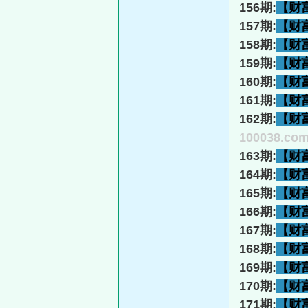
156期:
【财
157期:
【财
158期:
【财
159期:
【财
160期:
【财
161期:
【财
162期:
【财
100038.co
163期:
【财
164期:
【财
165期:
【财
166期:
【财
167期:
【财
168期:
【财
169期:
【财
170期:
【财
171期:
【财