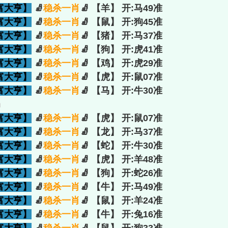
富大亨】
🧦
稳杀一肖
🧦 【羊】 开:马49准
富大亨】
🧦
稳杀一肖
🧦 【鼠】 开:狗45准
富大亨】
🧦
稳杀一肖
🧦 【猪】 开:马37准
富大亨】
🧦
稳杀一肖
🧦 【狗】 开:虎41准
富大亨】
🧦
稳杀一肖
🧦 【鸡】 开:虎29准
富大亨】
🧦
稳杀一肖
🧦 【虎】 开:鼠07准
富大亨】
🧦
稳杀一肖
🧦 【马】 开:牛30准
m
富大亨】
🧦
稳杀一肖
🧦 【虎】 开:鼠07准
富大亨】
🧦
稳杀一肖
🧦 【龙】 开:马37准
富大亨】
🧦
稳杀一肖
🧦 【蛇】 开:牛30准
富大亨】
🧦
稳杀一肖
🧦 【虎】 开:羊48准
富大亨】
🧦
稳杀一肖
🧦 【狗】 开:蛇26准
富大亨】
🧦
稳杀一肖
🧦 【牛】 开:马49准
富大亨】
🧦
稳杀一肖
🧦 【鼠】 开:羊24准
富大亨】
🧦
稳杀一肖
🧦 【牛】 开:兔16准