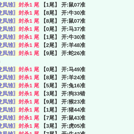
龙凤雏〗
封杀1 尾
【1尾】 开:鼠07准
龙凤雏〗
封杀1 尾
【8尾】 开:牛30准
龙凤雏〗
封杀1 尾
【8尾】 开:鼠07准
龙凤雏〗
封杀1 尾
【0尾】 开:马37准
龙凤雏〗
封杀1 尾
【1尾】 开:牛30准
龙凤雏〗
封杀1 尾
【2尾】 开:羊48准
龙凤雏〗
封杀1 尾
【9尾】 开:蛇26准
m
龙凤雏〗
封杀1 尾
【0尾】 开:马49准
龙凤雏〗
封杀1 尾
【8尾】 开:羊24准
龙凤雏〗
封杀1 尾
【5尾】 开:兔16准
龙凤雏〗
封杀1 尾
【3尾】 开:狗33错
龙凤雏〗
封杀1 尾
【9尾】 开:猴23准
龙凤雏〗
封杀1 尾
【1尾】 开:猪44准
龙凤雏〗
封杀1 尾
【7尾】 开:鼠43准
龙凤雏〗
封杀1 尾
【3尾】 开:虎05准