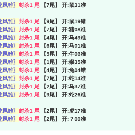
龙凤雏〗
封杀1 尾
【7尾】 开:鼠31准
m
龙凤雏〗
封杀1 尾
【9尾】 开:鼠19错
龙凤雏〗
封杀1 尾
【7尾】 开:猪08准
龙凤雏〗
封杀1 尾
【4尾】 开:马49准
龙凤雏〗
封杀1 尾
【6尾】 开:马01准
龙凤雏〗
封杀1 尾
【5尾】 开:牛06准
龙凤雏〗
封杀1 尾
【1尾】 开:猴35准
龙凤雏〗
封杀1 尾
【4尾】 开:兔04错
龙凤雏〗
封杀1 尾
【7尾】 开:蛇14准
龙凤雏〗
封杀1 尾
【2尾】 开:马37准
龙凤雏〗
封杀1 尾
【9尾】 开:蛇26准
m
龙凤雏〗
封杀1 尾
【2尾】 开:虎17准
龙凤雏〗
封杀1 尾
【2尾】 开:？00准