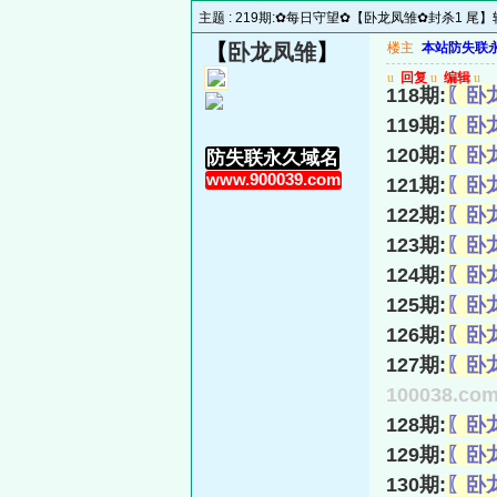
主题 :
219期:✿每日守望✿【卧龙凤雏✿封杀1 尾
【
卧龙凤雏
】
楼主
本站防失联永久
u
回复
u
编辑
u
118期:
〖卧
119期:
〖卧
120期:
〖卧
防失联永久域名
www.900039.com
121期:
〖卧
122期:
〖卧
123期:
〖卧
124期:
〖卧
125期:
〖卧
126期:
〖卧
127期:
〖卧
100038.co
128期:
〖卧
129期:
〖卧
130期:
〖卧