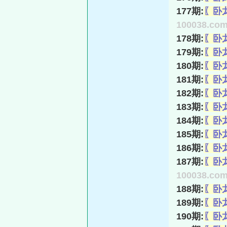
177期:
〖卧
100038.co
178期:
〖卧
179期:
〖卧
180期:
〖卧
181期:
〖卧
182期:
〖卧
183期:
〖卧
184期:
〖卧
185期:
〖卧
186期:
〖卧
187期:
〖卧
100038.co
188期:
〖卧
189期:
〖卧
190期:
〖卧