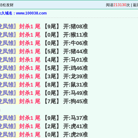
】轻松发财
阅读
213130
次 |
返
域名：www.100038.com
龙凤雏〗
封杀1 尾
【9尾】 开:猪08准
龙凤雏〗
封杀1 尾
【0尾】 开:猴11准
龙凤雏〗
封杀1 尾
【0尾】 开:牛06准
龙凤雏〗
封杀1 尾
【5尾】 开:猪44准
龙凤雏〗
封杀1 尾
【4尾】 开:马01准
龙凤雏〗
封杀1 尾
【5尾】 开:鸡46准
龙凤雏〗
封杀1 尾
【3尾】 开:龙39准
龙凤雏〗
封杀1 尾
【8尾】 开:鼠31准
龙凤雏〗
封杀1 尾
【0尾】 开:马49准
龙凤雏〗
封杀1 尾
【7尾】 开:狗45准
m
龙凤雏〗
封杀1 尾
【9尾】 开:马37准
龙凤雏〗
封杀1 尾
【2尾】 开:虎41准
龙凤雏〗
封杀1 尾
【0尾】 开:虎29准