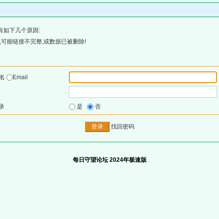
有如下几个原因:
可能链接不完整,或数据已被删除!
户名
Email
录
是
否
找回密码
每日守望论坛 2024年极速版