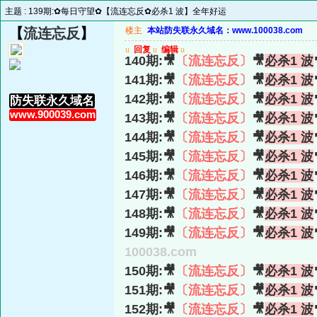
主题 :
139期:✿每日守望✿【流连忘反✿必杀1 波】全年好运
【
流连忘反
】
楼主
本站防失联永久域名：www.100038.com
u
回复
u
编辑
u
140期:🎥
〔流连忘反〕
🎥
必杀1 波
141期:🎥
〔流连忘反〕
🎥
必杀1 波
142期:🎥
〔流连忘反〕
🎥
必杀1 波
防失联永久域名
www.900039.com
143期:🎥
〔流连忘反〕
🎥
必杀1 波
144期:🎥
〔流连忘反〕
🎥
必杀1 波
145期:🎥
〔流连忘反〕
🎥
必杀1 波
146期:🎥
〔流连忘反〕
🎥
必杀1 波
147期:🎥
〔流连忘反〕
🎥
必杀1 波
148期:🎥
〔流连忘反〕
🎥
必杀1 波
149期:🎥
〔流连忘反〕
🎥
必杀1 波
100038.com
150期:🎥
〔流连忘反〕
🎥
必杀1 波
151期:🎥
〔流连忘反〕
🎥
必杀1 波
152期:🎥
〔流连忘反〕
🎥
必杀1 波