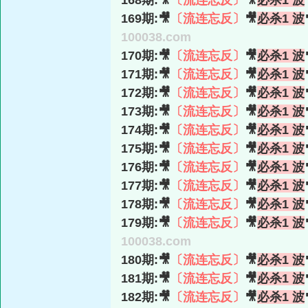
168期:🎥
〔流连忘反〕
🎥
必杀1 波
169期:🎥
〔流连忘反〕
🎥
必杀1 波
100038.com
170期:🎥
〔流连忘反〕
🎥
必杀1 波
171期:🎥
〔流连忘反〕
🎥
必杀1 波
172期:🎥
〔流连忘反〕
🎥
必杀1 波
173期:🎥
〔流连忘反〕
🎥
必杀1 波
174期:🎥
〔流连忘反〕
🎥
必杀1 波
175期:🎥
〔流连忘反〕
🎥
必杀1 波
176期:🎥
〔流连忘反〕
🎥
必杀1 波
177期:🎥
〔流连忘反〕
🎥
必杀1 波
178期:🎥
〔流连忘反〕
🎥
必杀1 波
179期:🎥
〔流连忘反〕
🎥
必杀1 波
100038.com
180期:🎥
〔流连忘反〕
🎥
必杀1 波
181期:🎥
〔流连忘反〕
🎥
必杀1 波
182期:🎥
〔流连忘反〕
🎥
必杀1 波