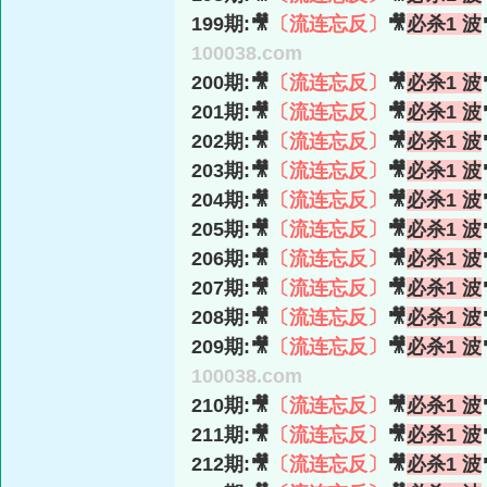
199期:🎥
〔流连忘反〕
🎥
必杀1 波
100038.com
200期:🎥
〔流连忘反〕
🎥
必杀1 波
201期:🎥
〔流连忘反〕
🎥
必杀1 波
202期:🎥
〔流连忘反〕
🎥
必杀1 波
203期:🎥
〔流连忘反〕
🎥
必杀1 波
204期:🎥
〔流连忘反〕
🎥
必杀1 波
205期:🎥
〔流连忘反〕
🎥
必杀1 波
206期:🎥
〔流连忘反〕
🎥
必杀1 波
207期:🎥
〔流连忘反〕
🎥
必杀1 波
208期:🎥
〔流连忘反〕
🎥
必杀1 波
209期:🎥
〔流连忘反〕
🎥
必杀1 波
100038.com
210期:🎥
〔流连忘反〕
🎥
必杀1 波
211期:🎥
〔流连忘反〕
🎥
必杀1 波
212期:🎥
〔流连忘反〕
🎥
必杀1 波