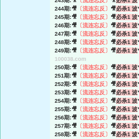
243期:🎥
〔流连忘反〕
🎥
必杀1 波
244期:🎥
〔流连忘反〕
🎥
必杀1 波
245期:🎥
〔流连忘反〕
🎥
必杀1 波
246期:🎥
〔流连忘反〕
🎥
必杀1 波
247期:🎥
〔流连忘反〕
🎥
必杀1 波
248期:🎥
〔流连忘反〕
🎥
必杀1 波
249期:🎥
〔流连忘反〕
🎥
必杀1 波
100038.com
250期:🎥
〔流连忘反〕
🎥
必杀1 波
251期:🎥
〔流连忘反〕
🎥
必杀1 波
252期:🎥
〔流连忘反〕
🎥
必杀1 波
253期:🎥
〔流连忘反〕
🎥
必杀1 波
254期:🎥
〔流连忘反〕
🎥
必杀1 波
255期:🎥
〔流连忘反〕
🎥
必杀1 波
256期:🎥
〔流连忘反〕
🎥
必杀1 波
257期:🎥
〔流连忘反〕
🎥
必杀1 波
258期:🎥
〔流连忘反〕
🎥
必杀1 波