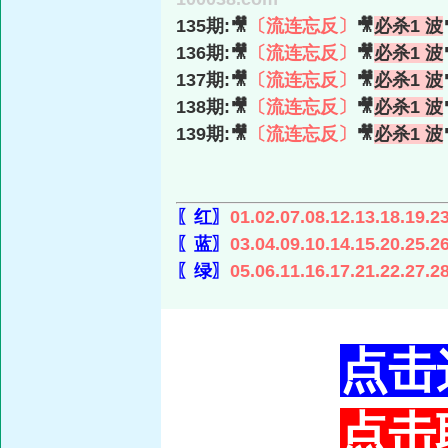
135期:🎥
〔流连忘反〕
🎥
必杀1 波
136期:🎥
〔流连忘反〕
🎥
必杀1 波
137期:🎥
〔流连忘反〕
🎥
必杀1 波
138期:🎥
〔流连忘反〕
🎥
必杀1 波
139期:🎥
〔流连忘反〕
🎥
必杀1 波
〖红〗
01.02.07.08.12.13.18.19.2
〖蓝〗
03.04.09.10.14.15.20.25.2
〖绿〗
05.06.11.16.17.21.22.27.2
点击
点击