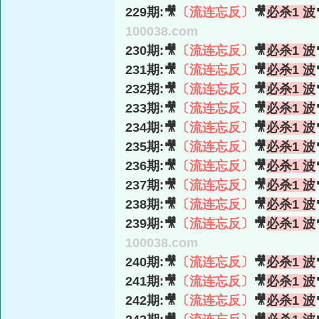
229期:🎥
〔流连忘反〕
🎥
必杀1 波
100038.com
230期:🎥
〔流连忘反〕
🎥
必杀1 波
231期:🎥
〔流连忘反〕
🎥
必杀1 波
232期:🎥
〔流连忘反〕
🎥
必杀1 波
233期:🎥
〔流连忘反〕
🎥
必杀1 波
234期:🎥
〔流连忘反〕
🎥
必杀1 波
235期:🎥
〔流连忘反〕
🎥
必杀1 波
236期:🎥
〔流连忘反〕
🎥
必杀1 波
237期:🎥
〔流连忘反〕
🎥
必杀1 波
238期:🎥
〔流连忘反〕
🎥
必杀1 波
239期:🎥
〔流连忘反〕
🎥
必杀1 波
100038.com
240期:🎥
〔流连忘反〕
🎥
必杀1 波
241期:🎥
〔流连忘反〕
🎥
必杀1 波
242期:🎥
〔流连忘反〕
🎥
必杀1 波