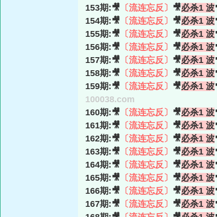
153期:🎥
〔流连忘反〕
🎥
必杀1 波
154期:🎥
〔流连忘反〕
🎥
必杀1 波
155期:🎥
〔流连忘反〕
🎥
必杀1 波
156期:🎥
〔流连忘反〕
🎥
必杀1 波
157期:🎥
〔流连忘反〕
🎥
必杀1 波
158期:🎥
〔流连忘反〕
🎥
必杀1 波
159期:🎥
〔流连忘反〕
🎥
必杀1 波
100038.com
160期:🎥
〔流连忘反〕
🎥
必杀1 波
161期:🎥
〔流连忘反〕
🎥
必杀1 波
162期:🎥
〔流连忘反〕
🎥
必杀1 波
163期:🎥
〔流连忘反〕
🎥
必杀1 波
164期:🎥
〔流连忘反〕
🎥
必杀1 波
165期:🎥
〔流连忘反〕
🎥
必杀1 波
166期:🎥
〔流连忘反〕
🎥
必杀1 波
167期:🎥
〔流连忘反〕
🎥
必杀1 波