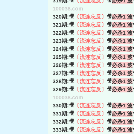
319期:🎥
〔流连忘反〕
🎥
必杀1 波
100038.com
320期:🎥
〔流连忘反〕
🎥
必杀1 波
321期:🎥
〔流连忘反〕
🎥
必杀1 波
322期:🎥
〔流连忘反〕
🎥
必杀1 波
323期:🎥
〔流连忘反〕
🎥
必杀1 波
324期:🎥
〔流连忘反〕
🎥
必杀1 波
325期:🎥
〔流连忘反〕
🎥
必杀1 波
326期:🎥
〔流连忘反〕
🎥
必杀1 波
327期:🎥
〔流连忘反〕
🎥
必杀1 波
328期:🎥
〔流连忘反〕
🎥
必杀1 波
329期:🎥
〔流连忘反〕
🎥
必杀1 波
100038.com
330期:🎥
〔流连忘反〕
🎥
必杀1 波
331期:🎥
〔流连忘反〕
🎥
必杀1 波
332期:🎥
〔流连忘反〕
🎥
必杀1 波
333期:🎥
〔流连忘反〕
🎥
必杀1 波