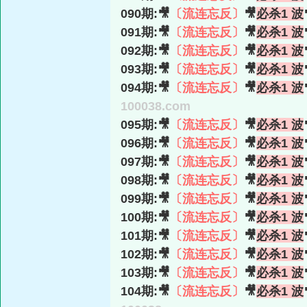
090期:🎥
〔流连忘反〕
🎥
必杀1 波
091期:🎥
〔流连忘反〕
🎥
必杀1 波
092期:🎥
〔流连忘反〕
🎥
必杀1 波
093期:🎥
〔流连忘反〕
🎥
必杀1 波
094期:🎥
〔流连忘反〕
🎥
必杀1 波
100038.com
095期:🎥
〔流连忘反〕
🎥
必杀1 波
096期:🎥
〔流连忘反〕
🎥
必杀1 波
097期:🎥
〔流连忘反〕
🎥
必杀1 波
098期:🎥
〔流连忘反〕
🎥
必杀1 波
099期:🎥
〔流连忘反〕
🎥
必杀1 波
100期:🎥
〔流连忘反〕
🎥
必杀1 波
101期:🎥
〔流连忘反〕
🎥
必杀1 波
102期:🎥
〔流连忘反〕
🎥
必杀1 波
103期:🎥
〔流连忘反〕
🎥
必杀1 波
104期:🎥
〔流连忘反〕
🎥
必杀1 波