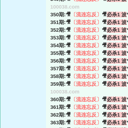
100038.com
350期:🎥
〔流连忘反〕
🎥
必杀1 波
351期:🎥
〔流连忘反〕
🎥
必杀1 波
352期:🎥
〔流连忘反〕
🎥
必杀1 波
353期:🎥
〔流连忘反〕
🎥
必杀1 波
354期:🎥
〔流连忘反〕
🎥
必杀1 波
355期:🎥
〔流连忘反〕
🎥
必杀1 波
356期:🎥
〔流连忘反〕
🎥
必杀1 波
357期:🎥
〔流连忘反〕
🎥
必杀1 波
358期:🎥
〔流连忘反〕
🎥
必杀1 波
359期:🎥
〔流连忘反〕
🎥
必杀1 波
100038.com
360期:🎥
〔流连忘反〕
🎥
必杀1 波
361期:🎥
〔流连忘反〕
🎥
必杀1 波
362期:🎥
〔流连忘反〕
🎥
必杀1 波
363期:🎥
〔流连忘反〕
🎥
必杀1 波