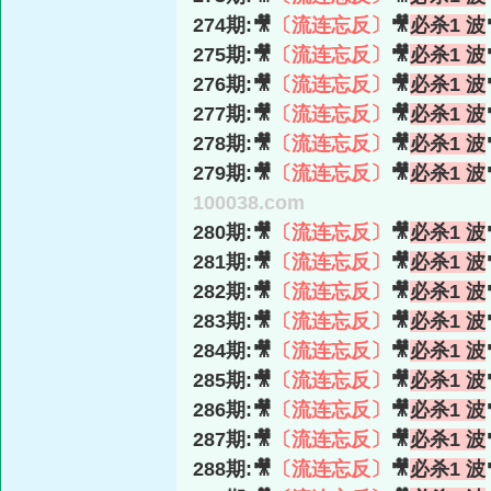
274期:🎥
〔流连忘反〕
🎥
必杀1 波
275期:🎥
〔流连忘反〕
🎥
必杀1 波
276期:🎥
〔流连忘反〕
🎥
必杀1 波
277期:🎥
〔流连忘反〕
🎥
必杀1 波
278期:🎥
〔流连忘反〕
🎥
必杀1 波
279期:🎥
〔流连忘反〕
🎥
必杀1 波
100038.com
280期:🎥
〔流连忘反〕
🎥
必杀1 波
281期:🎥
〔流连忘反〕
🎥
必杀1 波
282期:🎥
〔流连忘反〕
🎥
必杀1 波
283期:🎥
〔流连忘反〕
🎥
必杀1 波
284期:🎥
〔流连忘反〕
🎥
必杀1 波
285期:🎥
〔流连忘反〕
🎥
必杀1 波
286期:🎥
〔流连忘反〕
🎥
必杀1 波
287期:🎥
〔流连忘反〕
🎥
必杀1 波
288期:🎥
〔流连忘反〕
🎥
必杀1 波