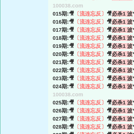
100038.com
015期:🎥
〔流连忘反〕
🎥
必杀1 波
016期:🎥
〔流连忘反〕
🎥
必杀1 波
017期:🎥
〔流连忘反〕
🎥
必杀1 波
018期:🎥
〔流连忘反〕
🎥
必杀1 波
019期:🎥
〔流连忘反〕
🎥
必杀1 波
020期:🎥
〔流连忘反〕
🎥
必杀1 波
021期:🎥
〔流连忘反〕
🎥
必杀1 波
022期:🎥
〔流连忘反〕
🎥
必杀1 波
023期:🎥
〔流连忘反〕
🎥
必杀1 波
024期:🎥
〔流连忘反〕
🎥
必杀1 波
100038.com
025期:🎥
〔流连忘反〕
🎥
必杀1 波
026期:🎥
〔流连忘反〕
🎥
必杀1 波
027期:🎥
〔流连忘反〕
🎥
必杀1 波
028期:🎥
〔流连忘反〕
🎥
必杀1 波