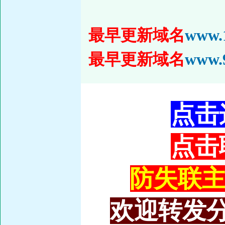
最早更新域名
www.
最早更新域名
www.
点击
点击
防失联主域
欢迎转发分