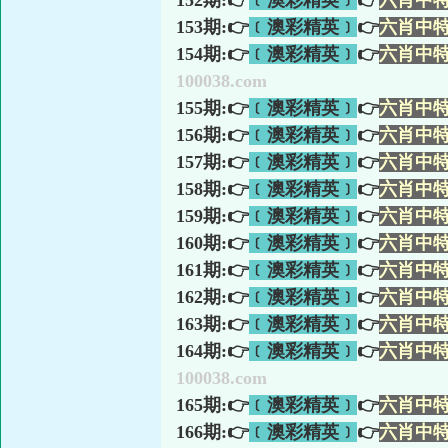
152期:👉
﹝澳彩精英﹞
👉
六肖中
153期:👉
﹝澳彩精英﹞
👉
六肖中
154期:👉
﹝澳彩精英﹞
👉
六肖中
100038.com
155期:👉
﹝澳彩精英﹞
👉
六肖中
156期:👉
﹝澳彩精英﹞
👉
六肖中
157期:👉
﹝澳彩精英﹞
👉
六肖中
158期:👉
﹝澳彩精英﹞
👉
六肖中
159期:👉
﹝澳彩精英﹞
👉
六肖中
160期:👉
﹝澳彩精英﹞
👉
六肖中
161期:👉
﹝澳彩精英﹞
👉
六肖中
162期:👉
﹝澳彩精英﹞
👉
六肖中
163期:👉
﹝澳彩精英﹞
👉
六肖中
164期:👉
﹝澳彩精英﹞
👉
六肖中
100038.com
165期:👉
﹝澳彩精英﹞
👉
六肖中
166期:👉
﹝澳彩精英﹞
👉
六肖中