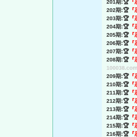
201期:🏆
『
202期:🏆
『
203期:🏆
『
204期:🏆
『
205期:🏆
『
206期:🏆
『
207期:🏆
『
208期:🏆
『
100038.co
209期:🏆
『
210期:🏆
『
211期:🏆
『
212期:🏆
『
213期:🏆
『
214期:🏆
『
215期:🏆
『
216期:🏆
『