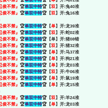
忍俊不禁』
🏆
单双中特
🏆【
单
】开:马01准
忍俊不禁』
🏆
单双中特
🏆【
双
】开:兔40准
忍俊不禁』
🏆
单双中特
🏆【
双
】开:兔16准
m
忍俊不禁』
🏆
单双中特
🏆【
单
】开:龙39准
忍俊不禁』
🏆
单双中特
🏆【
双
】开:蛇02准
忍俊不禁』
🏆
单双中特
🏆【单】开:猪08错
忍俊不禁』
🏆
单双中特
🏆【
双
】开:猪32准
忍俊不禁』
🏆
单双中特
🏆【
单
】开:马37准
忍俊不禁』
🏆
单双中特
🏆【
单
】开:狗21准
忍俊不禁』
🏆
单双中特
🏆【
单
】开:龙03准
忍俊不禁』
🏆
单双中特
🏆【
双
】开:牛06准
忍俊不禁』
🏆
单双中特
🏆【
单
】开:鼠19准
忍俊不禁』
🏆
单双中特
🏆【
单
】开:龙15准
m
忍俊不禁』
🏆
单双中特
🏆【
双
】开:羊24准
忍俊不禁』
🏆
单双中特
🏆【
单
】开:龙03准