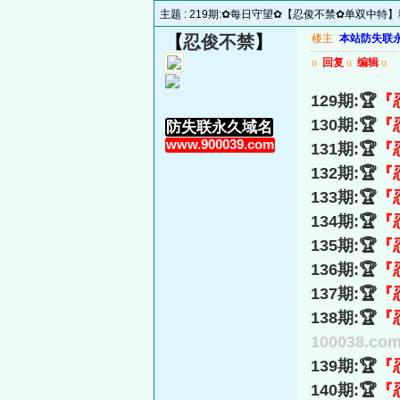
主题 :
219期:✿每日守望✿【忍俊不禁✿单双中特
【
忍俊不禁
】
楼主
本站防失联永久
u
回复
u
编辑
u
129期:🏆
『
130期:🏆
『
防失联永久域名
www.900039.com
131期:🏆
『
132期:🏆
『
133期:🏆
『
134期:🏆
『
135期:🏆
『
136期:🏆
『
137期:🏆
『
138期:🏆
『
100038.co
139期:🏆
『
140期:🏆
『