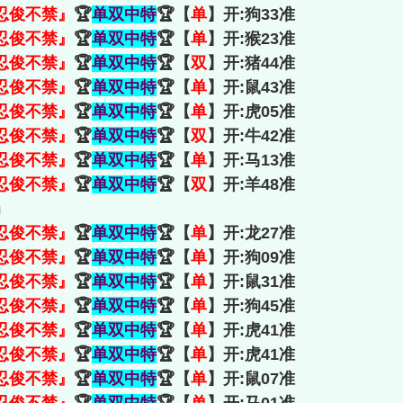
忍俊不禁』
🏆
单双中特
🏆【
单
】开:狗33准
忍俊不禁』
🏆
单双中特
🏆【
单
】开:猴23准
忍俊不禁』
🏆
单双中特
🏆【
双
】开:猪44准
忍俊不禁』
🏆
单双中特
🏆【
单
】开:鼠43准
忍俊不禁』
🏆
单双中特
🏆【
单
】开:虎05准
忍俊不禁』
🏆
单双中特
🏆【
双
】开:牛42准
忍俊不禁』
🏆
单双中特
🏆【
单
】开:马13准
忍俊不禁』
🏆
单双中特
🏆【
双
】开:羊48准
m
忍俊不禁』
🏆
单双中特
🏆【
单
】开:龙27准
忍俊不禁』
🏆
单双中特
🏆【
单
】开:狗09准
忍俊不禁』
🏆
单双中特
🏆【
单
】开:鼠31准
忍俊不禁』
🏆
单双中特
🏆【
单
】开:狗45准
忍俊不禁』
🏆
单双中特
🏆【
单
】开:虎41准
忍俊不禁』
🏆
单双中特
🏆【
单
】开:虎41准
忍俊不禁』
🏆
单双中特
🏆【
单
】开:鼠07准