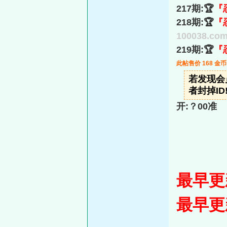
217期:🏆
『
218期:🏆
『
100038.co
219期:🏆
『
此帖售价 168 金币
若发现会
者封掉ID
开:？00准
最早更
最早更