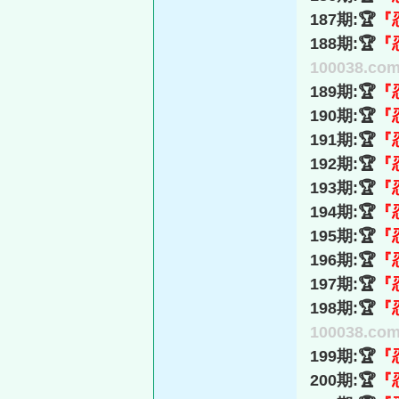
187期:🏆
『
188期:🏆
『
100038.co
189期:🏆
『
190期:🏆
『
191期:🏆
『
192期:🏆
『
193期:🏆
『
194期:🏆
『
195期:🏆
『
196期:🏆
『
197期:🏆
『
198期:🏆
『
100038.co
199期:🏆
『
200期:🏆
『