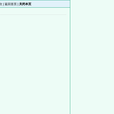
次 |
返回首页
|
关闭本页