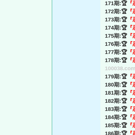
171期:🏆
『
172期:🏆
『
173期:🏆
『
174期:🏆
『
175期:🏆
『
176期:🏆
『
177期:🏆
『
178期:🏆
『
100038.co
179期:🏆
『
180期:🏆
『
181期:🏆
『
182期:🏆
『
183期:🏆
『
184期:🏆
『
185期:🏆
『
186期:🏆
『