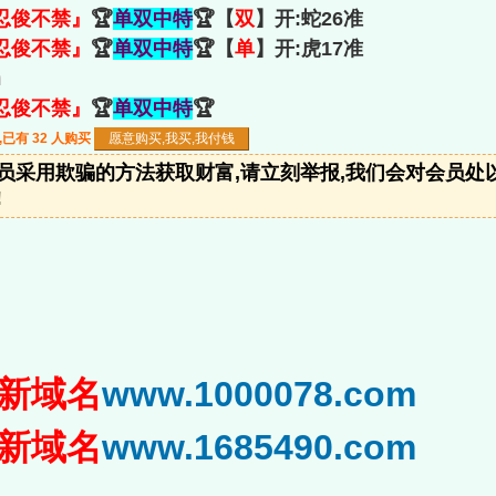
忍俊不禁』
🏆
单双中特
🏆【
双
】开:蛇26准
忍俊不禁』
🏆
单双中特
🏆【
单
】开:虎17准
m
忍俊不禁』
🏆
单双中特
🏆
,已有 32 人购买
员采用欺骗的方法获取财富,请立刻举报,我们会对会员处以
!
新域名
www.1000078.com
新域名
www.1685490.com