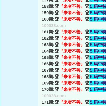
157期:🏆
『来者不善』
🏆
⒌码中
158期:🏆
『来者不善』
🏆
⒌码中
159期:🏆
『来者不善』
🏆
⒌码中
160期:🏆
『来者不善』
🏆
⒌码中
100038.com
161期:🏆
『来者不善』
🏆
⒌码中
162期:🏆
『来者不善』
🏆
⒌码中
163期:🏆
『来者不善』
🏆
⒌码中
164期:🏆
『来者不善』
🏆
⒌码中
165期:🏆
『来者不善』
🏆
⒌码中
166期:🏆
『来者不善』
🏆
⒌码中
167期:🏆
『来者不善』
🏆
⒌码中
168期:🏆
『来者不善』
🏆
⒌码中
169期:🏆
『来者不善』
🏆
⒌码中
170期:🏆
『来者不善』
🏆
⒌码中
100038.com
171期:🏆
『来者不善』
🏆
⒌码中