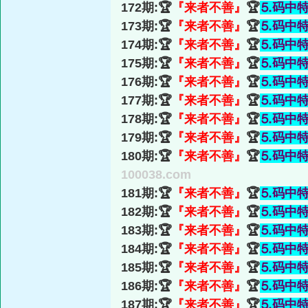
172期:🏆
『来者不善』
🏆
⒌码中
173期:🏆
『来者不善』
🏆
⒌码中
174期:🏆
『来者不善』
🏆
⒌码中
175期:🏆
『来者不善』
🏆
⒌码中
176期:🏆
『来者不善』
🏆
⒌码中
177期:🏆
『来者不善』
🏆
⒌码中
178期:🏆
『来者不善』
🏆
⒌码中
179期:🏆
『来者不善』
🏆
⒌码中
180期:🏆
『来者不善』
🏆
⒌码中
100038.com
181期:🏆
『来者不善』
🏆
⒌码中
182期:🏆
『来者不善』
🏆
⒌码中
183期:🏆
『来者不善』
🏆
⒌码中
184期:🏆
『来者不善』
🏆
⒌码中
185期:🏆
『来者不善』
🏆
⒌码中
186期:🏆
『来者不善』
🏆
⒌码中
187期:🏆
『来者不善』
🏆
⒌码中