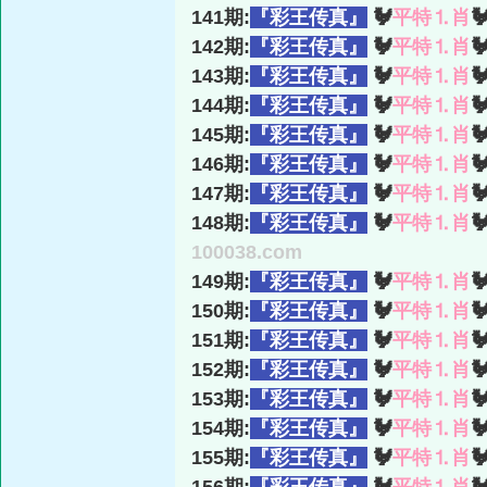
141期:
『彩王传真』
🐓
平特⒈肖

142期:
『彩王传真』
🐓
平特⒈肖

143期:
『彩王传真』
🐓
平特⒈肖

144期:
『彩王传真』
🐓
平特⒈肖

145期:
『彩王传真』
🐓
平特⒈肖

146期:
『彩王传真』
🐓
平特⒈肖

147期:
『彩王传真』
🐓
平特⒈肖

148期:
『彩王传真』
🐓
平特⒈肖

100038.com
149期:
『彩王传真』
🐓
平特⒈肖

150期:
『彩王传真』
🐓
平特⒈肖

151期:
『彩王传真』
🐓
平特⒈肖

152期:
『彩王传真』
🐓
平特⒈肖

153期:
『彩王传真』
🐓
平特⒈肖

154期:
『彩王传真』
🐓
平特⒈肖

155期:
『彩王传真』
🐓
平特⒈肖
