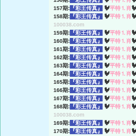
156期:
『彩王传真』
🐓
平特⒈肖

157期:
『彩王传真』
🐓
平特⒈肖

158期:
『彩王传真』
🐓
平特⒈肖

100038.com
159期:
『彩王传真』
🐓
平特⒈肖

160期:
『彩王传真』
🐓
平特⒈肖

161期:
『彩王传真』
🐓
平特⒈肖

162期:
『彩王传真』
🐓
平特⒈肖

163期:
『彩王传真』
🐓
平特⒈肖

164期:
『彩王传真』
🐓
平特⒈肖

165期:
『彩王传真』
🐓
平特⒈肖

166期:
『彩王传真』
🐓
平特⒈肖

167期:
『彩王传真』
🐓
平特⒈肖

168期:
『彩王传真』
🐓
平特⒈肖

100038.com
169期:
『彩王传真』
🐓
平特⒈肖

170期:
『彩王传真』
🐓
平特⒈肖
