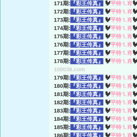
171期:
『彩王传真』
🐓
平特⒈肖

172期:
『彩王传真』
🐓
平特⒈肖

173期:
『彩王传真』
🐓
平特⒈肖

174期:
『彩王传真』
🐓
平特⒈肖

175期:
『彩王传真』
🐓
平特⒈肖

176期:
『彩王传真』
🐓
平特⒈肖

177期:
『彩王传真』
🐓
平特⒈肖

178期:
『彩王传真』
🐓
平特⒈肖

100038.com
179期:
『彩王传真』
🐓
平特⒈肖

180期:
『彩王传真』
🐓
平特⒈肖

181期:
『彩王传真』
🐓
平特⒈肖

182期:
『彩王传真』
🐓
平特⒈肖

183期:
『彩王传真』
🐓
平特⒈肖

184期:
『彩王传真』
🐓
平特⒈肖

185期:
『彩王传真』
🐓
平特⒈肖

186期:
『彩王传真』
🐓
平特⒈肖
