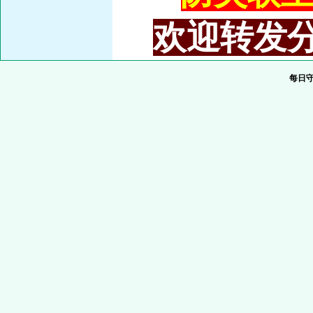
欢迎转发分
每日守