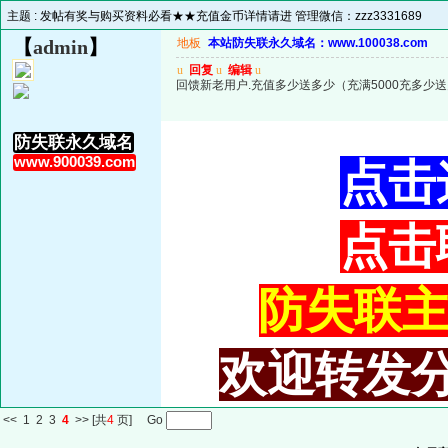
主题 :
发帖有奖与购买资料必看★★充值金币详情请进 管理微信：zzz3331689
【
admin
】
地板
本站防失联永久域名：www.100038.com
u
回复
u
编辑
u
回馈新老用户.充值多少送多少（充满5000充多少
防失联永久域名
www.900039.com
点击
点击
防失联主域
欢迎转发分
<<
1
2
3
4
>>
[共
4
页] Go