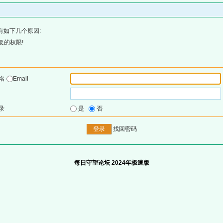
有如下几个原因:
复的权限!
户名
Email
录
是
否
找回密码
每日守望论坛 2024年极速版