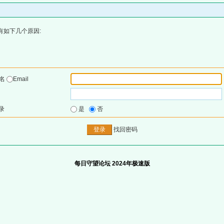
有如下几个原因:
户名
Email
录
是
否
找回密码
每日守望论坛 2024年极速版