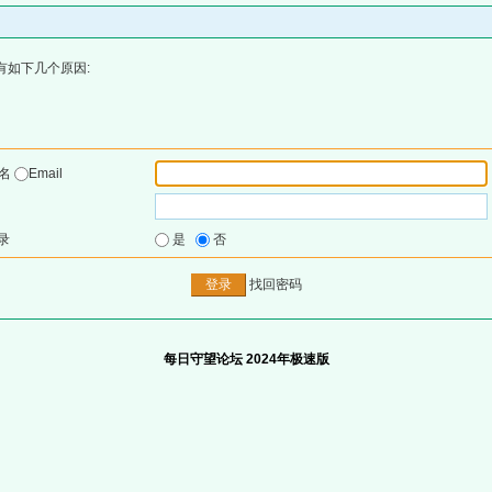
有如下几个原因:
户名
Email
录
是
否
找回密码
每日守望论坛 2024年极速版